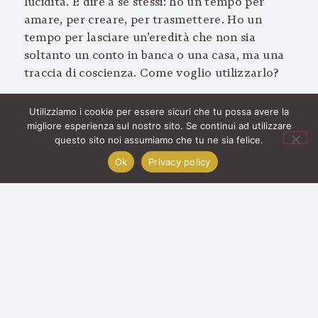
lucidità. È dire a se stessi: ho un tempo per
amare, per creare, per trasmettere. Ho un
tempo per lasciare un’eredità che non sia
soltanto un conto in banca o una casa, ma una
traccia di coscienza. Come voglio utilizzarlo?
Chi vive così smette di perdere ore in guerre
Utilizziamo i cookie per essere sicuri che tu possa avere la
piccole, in drammi che non portano da nessuna
migliore esperienza sul nostro sito. Se continui ad utilizzare
parte, in relazioni senza anima. Diventa più
questo sito noi assumiamo che tu ne sia felice.
netto, più essenziale. E così la morte, vista da
Ok
Privacy policy
questa prospettiva, è una Maestra severa ma
giusta: ti chiede continuamente cosa è davvero
tuo e cosa invece è solo abitudine, paura, ruolo.
Accettare la morte significa accettare il limite.
Non possiamo tutto, non possiamo sempre,
non possiamo per sempre. L’ego protesta,
vuole essere invincibile. Ma la vera potenza
spirituale nasce proprio dall’accettazione del